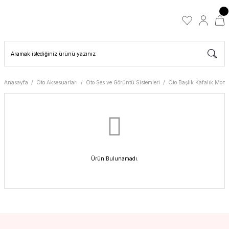
Anasayfa
Oto Aksesuarları
Oto Ses ve Görüntü Sistemleri
Oto Başlık Kafalık Monit
Ürün Bulunamadı.