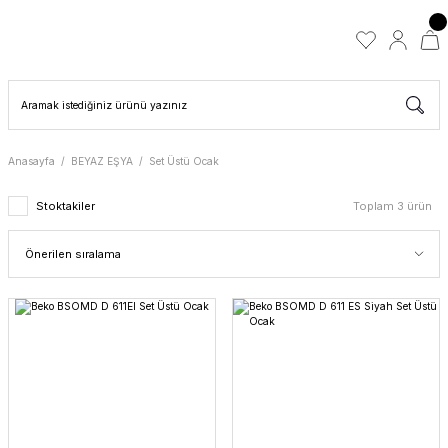
Anasayfa
BEYAZ EŞYA
Set Üstü Ocak
Stoktakiler
Toplam 3 ürün