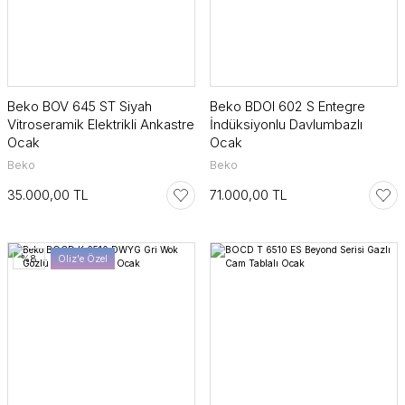
Beko BOV 645 ST Siyah
Beko BDOI 602 S Entegre
Vitroseramik Elektrikli Ankastre
İndüksiyonlu Davlumbazlı
Ocak
Ocak
Beko
Beko
35.000,00 TL
71.000,00 TL
%8
Oliz'e Özel