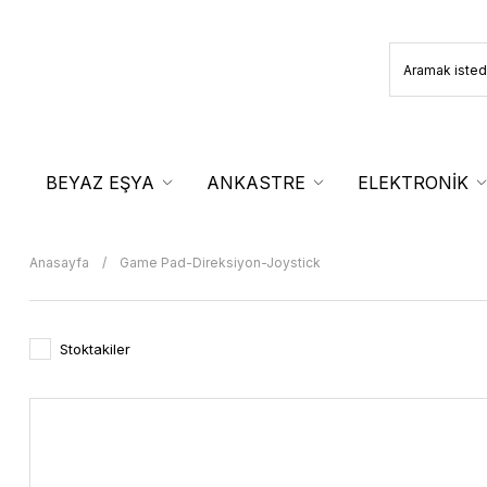
BEYAZ EŞYA
ANKASTRE
ELEKTRONİK
Anasayfa
Game Pad-Direksiyon-Joystick
Stoktakiler