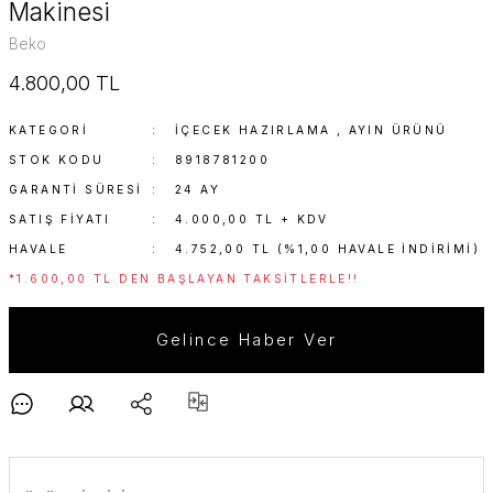
Makinesi
Beko
4.800,00 TL
KATEGORI
İÇECEK HAZIRLAMA
,
AYIN ÜRÜNÜ
STOK KODU
8918781200
GARANTI SÜRESI
24 AY
SATIŞ FIYATI
4.000,00 TL + KDV
HAVALE
4.752,00 TL (%1,00 HAVALE INDIRIMI)
*1.600,00 TL DEN BAŞLAYAN TAKSITLERLE!!
Gelince Haber Ver