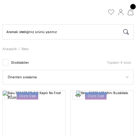
Anasayfa
Beko
Stoktakiler
Toplam 4 ürün
%4
Oliz'e Özel
%9
Oliz'e Özel