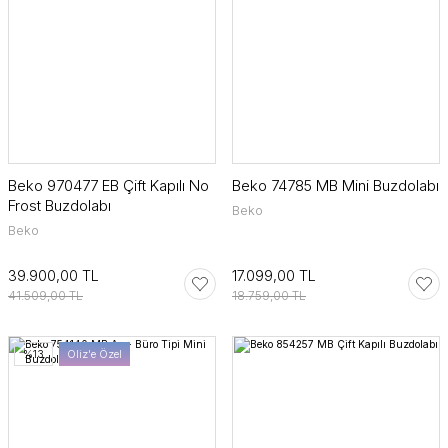
Beko 970477 EB Çift Kapılı No
Beko 74785 MB Mini Buzdolabı
Frost Buzdolabı
Beko
Beko
39.900,00 TL
17.099,00 TL
41.509,00 TL
18.759,00 TL
%13
Oliz'e Özel